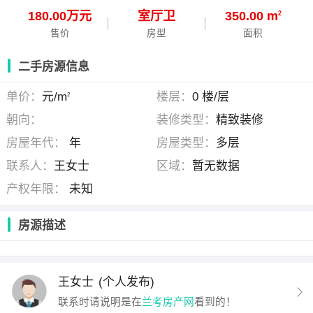
180.00万元
室
厅
卫
350.00 m
2
售价
房型
面积
二手房源信息
单价：
元/m
楼层：
0 楼/层
2
朝向：
装修类型：
精致装修
房屋年代：
年
房屋类型：
多层
联系人：
王女士
区域：
暂无数据
产权年限：
未知
房源描述
王女士
(个人发布)
联系时请说明是在
兰考房产网
看到的！