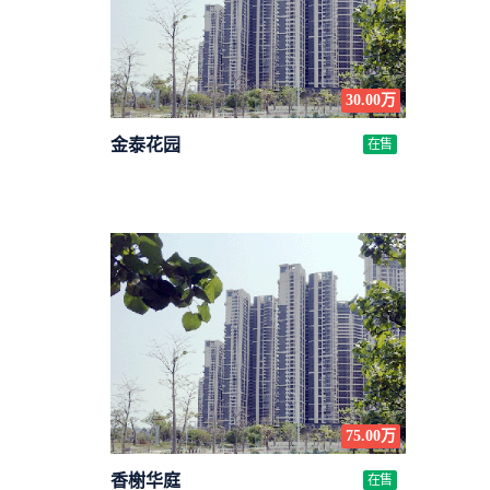
30.00万
金泰花园
在售
条
75.00万
香榭华庭
在售