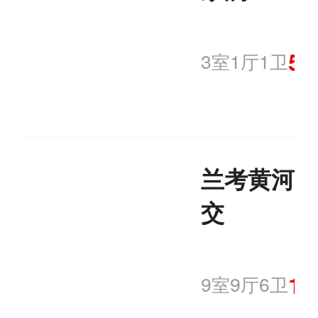
50
3室1厅1卫
兰考黄河路
交
12
9室9厅6卫