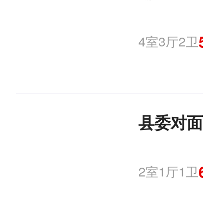
50
4室3厅2卫
县委对面
65
2室1厅1卫