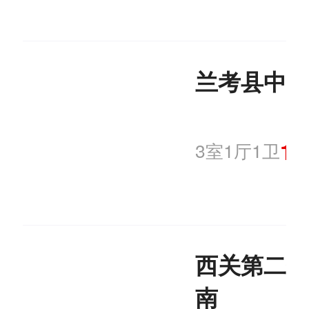
兰考县中山
10
3室1厅1卫
西关第二个
南