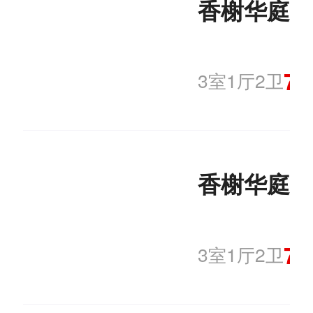
香榭华庭
信息
【金泽】发布了【西关
75
3室1厅2卫
第二个转盘 西南】的租
房信息
香榭华庭
75
3室1厅2卫