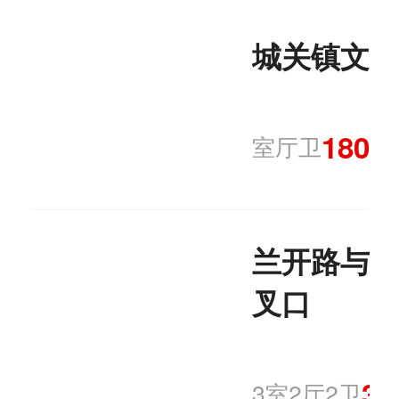
城关镇文明
180.
室厅卫
兰开路与朝
叉口
37
3室2厅2卫