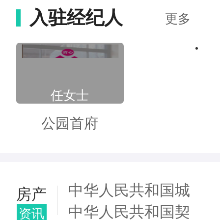
【小混混】发布了【香
入驻经纪人
更多
榭华庭】的二手房信息
【葛贝贝】发布了【香
榭华庭】的二手房信息
【王女士】发布了【城
任女士
关镇文明路】的二手房
公园首府
信息
【田先生】发布了【兰
开路与朝阳路交叉口】
中华人民共和国城
房产
的二手房信息
中华人民共和国契
市房地产管理法
资讯