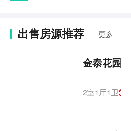
【王丽】发布了【兰考
中华人民共和国城
税法
县技术监督局家属】的
中华人民共和国国
市维护建设税法
租房信息
出售房源推荐
中华人民共和国城
更多
家赔偿法
【王丽】发布了【兰考
中华人民共和国土
乡规划法
县技术监督局家属】的
中华人民共和国继
地管理法
金泰花园
租房信息
中华人民共和国税
承法
【张先生】发布了【兰
收征收管理法
考黄河路与考城路交】
30
2室1厅1卫
的租房信息
【李凡】发布了【兰考
县中山南北街】的租房